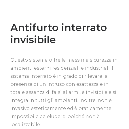
Antifurto interrato
invisibile
Questo sistema offre la massima sicurezza in
ambienti esterni residenziali e industriali. Il
sistema interrato è in grado di rilevare la
presenza di un intruso con esattezza e in
totale assenza di falsi allarmi, è invisibile e si
integra in tutti gli ambienti. Inoltre, non è
invasivo esteticamente ed è praticamente
impossibile da eludere, poiché non è
localizzabile.