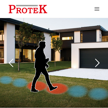
HOME
CHI SIAMO
SOLUZIONI
NEWS
CONTATTI
PREVENTIVI
ASSISTENZA