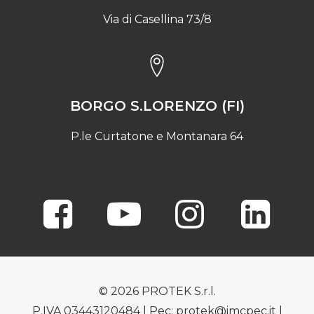
Via di Casellina 73/8
BORGO S.LORENZO (FI)
P.le Curtatone e Montanara 64
© 2026 PROTEK S.r.l.
P.IVA 03443120484 | Pec: protek@imcpec.it |