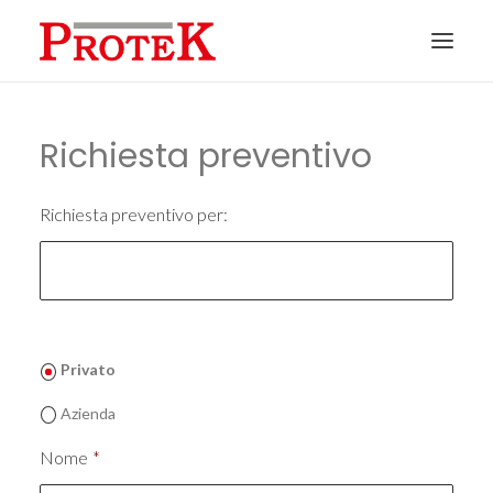
HOME
Richiesta preventivo
CHI SIAMO
SOLUZIONI
Richiesta preventivo per:
NEWS
CONTATTI
PREVENTIVI
Privato
ASSISTENZA
Azienda
Nome
*