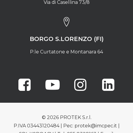
Via di Casellina 73/8
BORGO S.LORENZO (FI)
P.le Curtatone e Montanara 64
© 2026 PROTEK S.r.l.
P.IVA 03443120484 | Pec: protek@imcpec.it |