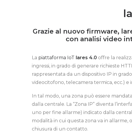
l
Grazie al nuovo firmware,
lar
con analisi video in
La
piattaforma IoT
lares 4.0
offre la realiz
ingressi, in grado di generare richieste HT
rappresentata da un dispositivo IP in grado
videocitofono, telecamera termica, ecc.) e i
In tal modo, una zona può essere mandata i
dalla centrale. La “Zona IP” diventa l’interf
uno per fine allarme) indicato dalla central
modalità in cui questa zona va in allarme, o
chiusura di un contatto.