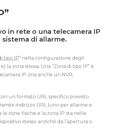
P”
vo in rete o una telecamera IP
l sistema di allarme.
i tipo IP
” nella configurazione degli
e) la zona stessa.
Una “Zona di tipo IP” è
 telecamera IP (ma anche un NVR,
 con un formato URL specifico previsto
e tramite indirizzo URL (uno per allarme e
 le zone fisiche e la zona IP sta nella
ispositivo stesso anziché da l’apertura o