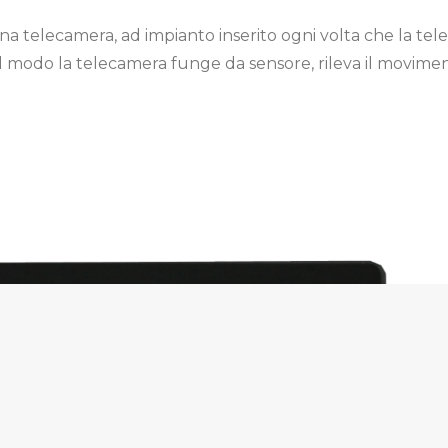
 telecamera, ad impianto inserito ogni volta che la tele
al modo la telecamera funge da sensore, rileva il movimen